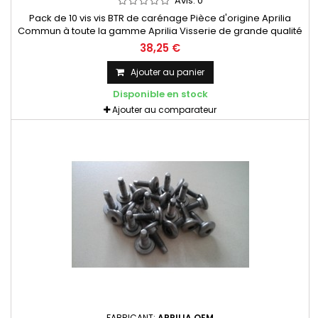
Avis:
0
Pack de 10 vis vis BTR de carénage Pièce d'origine Aprilia
Commun à toute la gamme Aprilia Visserie de grande qualité
Visserie d'origine
38,25 €
Ajouter au panier
Disponible en stock
Ajouter au comparateur
FABRICANT:
APRILIA OEM