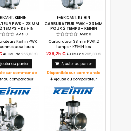
RICANT:
KEIHIN
FABRICANT:
KEIHIN
TEUR PWK - 28 MM
CARBURATEUR PWK - 33 MM
2 TEMPS - KEIHIN
POUR 2 TEMPS - KEIHIN
Avis:
0
Avis:
0
urateurs Keihin PWK
Carburateur 33 mm PWK 2
econnus pour leurs
temps - KEIHIN Les
es et leurs facilités
carburateurs Keihin PWK sont
€
239,25 €
265,83 €
265,83 €
Au lieu de
Au lieu de
ges. C'est pourquoi
reconnus pour leurs
ructeurs en équipent
performances et leurs facilités
jouter au panier
Ajouter au panier
rs machines de cross
de réglages. Les carburateurs
ble sur commande
Disponible sur commande
e. Les carburateurs
PWK disposent d'un boisseau
osent d'un boisseau
chromé à section en "D"
ter au comparateur
Ajouter au comparateur
 à section en "D"
améliorant le temps de
rant le temps de
réponse à l'ouverture des gaz
 l'ouverture des gaz
pour des départs "canons".
s départs "canons".
Disponible en diamètres 28,
ble en diamètres...
33, 35, 38, 39 mm.