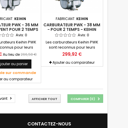
RICANT:
KEIHIN
FABRICANT:
KEIHIN
TEUR PWK - 36 MM
CARBURATEUR PWK - 38 MM
VENT POUR 2 TEMPS
- POUR 2 TEMPS - KEIHIN
- KEIHIN
Avis:
0
Avis:
0
urateurs Keihin PWK
Les carburateurs Keihin PWK
econnus pour leurs
sont reconnus pour leurs
es et leurs facilités
performances et leurs facilités
€
299,92 €
266,58 €
Au lieu de
es. Les carburateurs
de réglages. Les carburateurs
osent d'un boisseau
PWK disposent d'un boisseau
Ajouter au comparateur
jouter au panier
 à section en "D"
chromé à section en "D"
ble sur commande
rant le temps de
améliorant le temps de
 l'ouverture des gaz
réponse à l'ouverture des gaz
ter au comparateur
s départs "canons".
pour des départs "canons".
Quad Vent 35, 36 et
Disponible en diamètres 28,
quipés d'un système
33, 35, 38, 39 mm. N'est plus
vant
ant d'éliminer les
fabriqué
AFFICHER TOUT
COMPARER (
0
)
nces de pression...
CONTACTEZ-NOUS