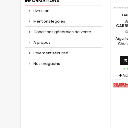
INFORMATIONS
Livraison
FA
A
Mentions légales
CARB
VHSB/
Conditions générales de vente
Aiguil
A propos
Chois
Paiement sécurisé
Nos magasins
Di
Aj