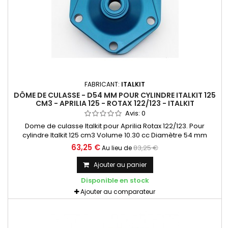
FABRICANT:
ITALKIT
DÔME DE CULASSE - D54 MM POUR CYLINDRE ITALKIT 125
CM3 - APRILIA 125 - ROTAX 122/123 - ITALKIT
Avis:
0
Dome de culasse Italkit pour Aprilia Rotax 122/123. Pour
cylindre Italkit 125 cm3 Volume 10.30 cc Diamètre 54 mm
Squish de 1.35 mm. Aluminium taillé dans la masse.
63,25 €
83,25 €
Au lieu de
Anodisation de surface. CU.01.125.2 Livré avec les joints
toriques.
Ajouter au panier
Disponible en stock
Ajouter au comparateur