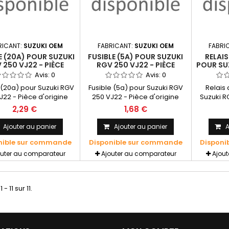
RICANT:
SUZUKI OEM
FABRICANT:
SUZUKI OEM
FABRI
E (20A) POUR SUZUKI
FUSIBLE (5A) POUR SUZUKI
RELAI
 250 VJ22 - PIÈCE
RGV 250 VJ22 - PIÈCE
POUR SU
IGINE SUZUKI OEM
D'ORIGINE SUZUKI OEM
- PIÈCE
Avis:
0
Avis:
0
 (20a) pour Suzuki RGV
Fusible (5a) pour Suzuki RGV
Relais 
J22 - Pièce d'origine
250 VJ22 - Pièce d'origine
Suzuki R
SUZUKI OEM
SUZUKI OEM
d'or
2,29 €
1,68 €
Ajouter au panier
Ajouter au panier
A
nible sur commande
Disponible sur commande
Disponi
outer au comparateur
Ajouter au comparateur
Ajou
 - 11 sur 11.