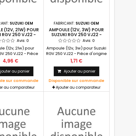
CANT:
SUZUKI OEM
FABRICANT:
SUZUKI OEM
 (12V, 21W) POUR
AMPOULE (12V, 3W) POUR
 RGV 250 VJ22 -
SUZUKI RGV 250 VJ22 -
D'ORIGINE SUZUKI
PIÈCE D'ORIGINE SUZUKI
Avis:
0
Avis:
0
OEM
OEM
e (12v, 21w) pour
Ampoule (12v, 3w) pour Suzuki
GV 250 VJ22 - Pièce
RGV 250 VJ22 - Pièce d'origine
igine SUZUKI OEM
SUZUKI OEM
4,96 €
1,71 €
jouter au panier
Ajouter au panier
ble sur commande
Disponible sur commande
ter au comparateur
Ajouter au comparateur