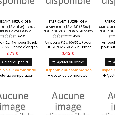
RICANT:
SUZUKI OEM
FABRICANT:
SUZUKI OEM
FABRI
LE (12V, 4W) POUR
AMPOULE (12V, 60/55W)
AMPOULE 
KI RGV 250 VJ22 -
POUR SUZUKI RGV 250 VJ22
POUR SU
E D'ORIGINE SUZUKI
- PIÈCE D'ORIGINE SUZUKI
- PIÈCE
Avis:
0
Avis:
0
OEM
OEM
 (12v, 4w) pour Suzuki
Ampoule (12v, 60/55w) pour
Ampoule
 VJ22 - Pièce d'origine
Suzuki RGV 250 VJ22 - Pièce
pour Su
SUZUKI OEM
d'origine SUZUKI OEM
Pièce d
2,73 €
3,42 €
Ajouter au panier
Ajouter au panier
A
nible sur commande
Disponible sur commande
Disponi
outer au comparateur
Ajouter au comparateur
Ajou