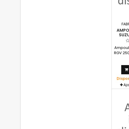
FAB
AMPOU
SUZU
PIÈC
Ampoule
RGV 250
Dispo
Aj