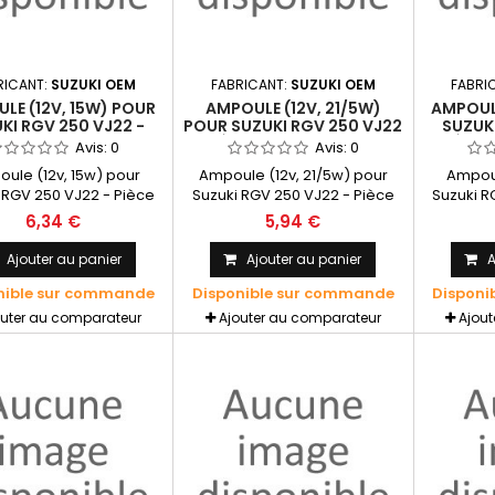
RICANT:
SUZUKI OEM
FABRICANT:
SUZUKI OEM
FABRI
LE (12V, 15W) POUR
AMPOULE (12V, 21/5W)
AMPOULE
KI RGV 250 VJ22 -
POUR SUZUKI RGV 250 VJ22
SUZUKI
E D'ORIGINE SUZUKI
- PIÈCE D'ORIGINE SUZUKI
PIÈCE 
Avis:
0
Avis:
0
OEM
OEM
ule (12v, 15w) pour
Ampoule (12v, 21/5w) pour
Ampoul
 RGV 250 VJ22 - Pièce
Suzuki RGV 250 VJ22 - Pièce
Suzuki R
rigine SUZUKI OEM
d'origine SUZUKI OEM
d'or
6,34 €
5,94 €
Ajouter au panier
Ajouter au panier
A
nible sur commande
Disponible sur commande
Disponi
outer au comparateur
Ajouter au comparateur
Ajou