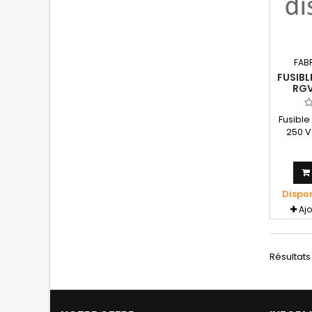
FAB
FUSIBL
RGV
D'OR
Fusible
250 V
Dispo
Aj
Résultats 1