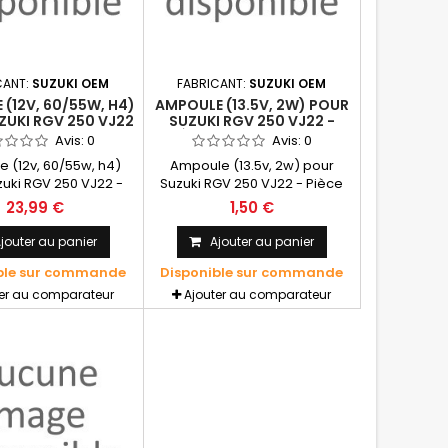
CANT:
SUZUKI OEM
FABRICANT:
SUZUKI OEM
(12V, 60/55W, H4)
AMPOULE (13.5V, 2W) POUR
ZUKI RGV 250 VJ22
SUZUKI RGV 250 VJ22 -
 D'ORIGINE SUZUKI
PIÈCE D'ORIGINE SUZUKI
Avis:
0
Avis:
0
OEM
OEM
 (12v, 60/55w, h4)
Ampoule (13.5v, 2w) pour
zuki RGV 250 VJ22 -
Suzuki RGV 250 VJ22 - Pièce
'origine SUZUKI OEM
d'origine SUZUKI OEM
23,99 €
1,50 €
jouter au panier
Ajouter au panier
ble sur commande
Disponible sur commande
ter au comparateur
Ajouter au comparateur