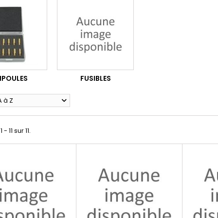
POULES
FUSIBLES
A à Z
 - 11 sur 11.