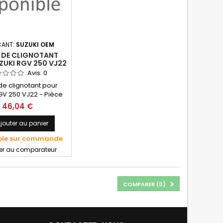
CANT:
SUZUKI OEM
S DE CLIGNOTANT
ZUKI RGV 250 VJ22
 D'ORIGINE SUZUKI
Avis:
0
OEM
de clignotant pour
GV 250 VJ22 - Pièce
igine SUZUKI OEM
46,04 €
jouter au panier
ble sur commande
ter au comparateur
COMPARER (
0
)