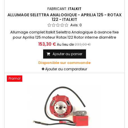
FABRICANT:
ITALKIT
ALLUMAGE SELETTRA ANALOGIQUE - APRILIA 125 - ROTAX
122 - ITALKIT
Avis:
0
Allumage complet Italkit Selettra Analogique à avance fixe
pour Aprilia 125 moteur Rotax 122 Rotor interne diamètre
58mm, courbe fixe. Livré avec support stator, stator, rotor
153,30 €
233,00 €
Au lieu de
interne Ø58mm, bobine haute tension et câble de masse.
Ajouter au panier
Disponible sur commande
Ajouter au comparateur
Promo!