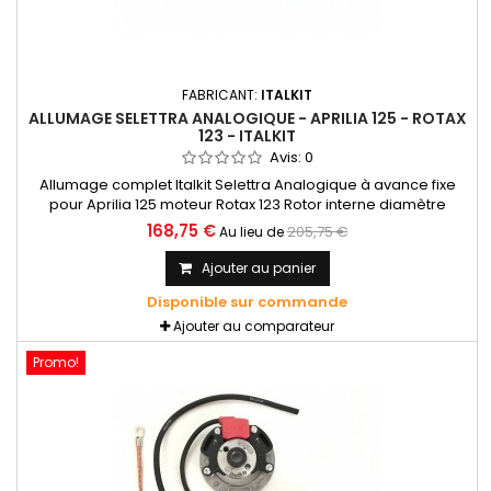
FABRICANT:
ITALKIT
ALLUMAGE SELETTRA ANALOGIQUE - APRILIA 125 - ROTAX
123 - ITALKIT
Avis:
0
Allumage complet Italkit Selettra Analogique à avance fixe
pour Aprilia 125 moteur Rotax 123 Rotor interne diamètre
58mm, courbe fixe. Livré avec support stator, stator, rotor
168,75 €
205,75 €
Au lieu de
interne Ø58mm, bobine haute tension et câble de masse. Il
faut caler le piston au PMH (point mort haut) puis aligner le
Ajouter au panier
repère du rotor vert au repère marqué sur le stator.
Disponible sur commande
Ajouter au comparateur
Promo!