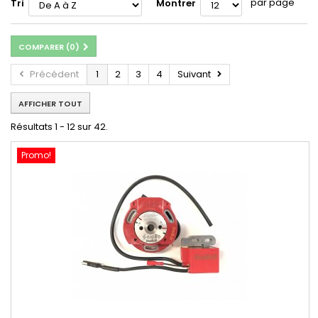
par page
Tri
Montrer
COMPARER (
0
)
Précédent
1
2
3
4
Suivant
AFFICHER TOUT
Résultats 1 - 12 sur 42.
Promo!