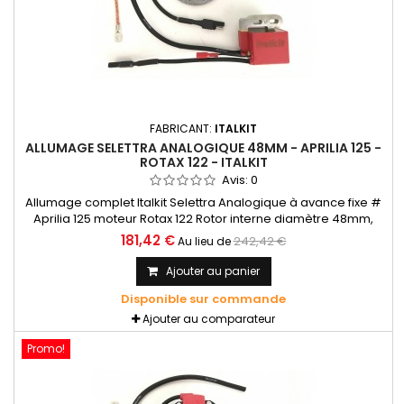
FABRICANT:
ITALKIT
ALLUMAGE SELETTRA ANALOGIQUE 48MM - APRILIA 125 -
ROTAX 122 - ITALKIT
Avis:
0
Allumage complet Italkit Selettra Analogique à avance fixe #
Aprilia 125 moteur Rotax 122 Rotor interne diamètre 48mm,
courbe fixe.
181,42 €
242,42 €
Au lieu de
Ajouter au panier
Disponible sur commande
Ajouter au comparateur
Promo!