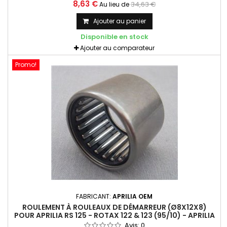
d'origine véritable - Aprilia OEM
8,63 €
34,63 €
Au lieu de
Ajouter au panier
Disponible en stock
Ajouter au comparateur
Promo!
FABRICANT:
APRILIA OEM
ROULEMENT À ROULEAUX DE DÉMARREUR (Ø8X12X8)
POUR APRILIA RS 125 - ROTAX 122 & 123 (95/10) - APRILIA
OEM
Avis:
0