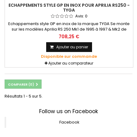
ECHAPPEMENTS STYLE GP EN INOX POUR APRILIA RS250 -
TYGA
Avis:
0
Echappements style GP en inox de la marque TYGA Se monte
sur les modèles Aprilia RS 250 Mk1 de 1995 à 1997 & Mk2 de
1998 à 2005 Style GP correspond à un passage coté droit
708,25 €
pour les 2 sorties comme sur la machine d'origine Les
silencieux ne sont pas inclus.
Ajouter au panier
Disponible sur commande
Ajouter au comparateur
COMPARER (
0
)
Résultats 1 - 5 sur 5.
Follow us on Facebook
Facebook