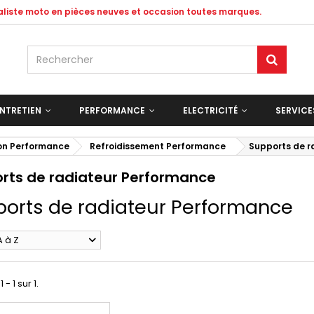
ialiste moto en pièces neuves et occasion toutes marques.
NTRETIEN
PERFORMANCE
ELECTRICITÉ
SERVIC
on Performance
Refroidissement Performance
Supports de r
rts de radiateur Performance
orts de radiateur Performance
A à Z
 - 1 sur 1.