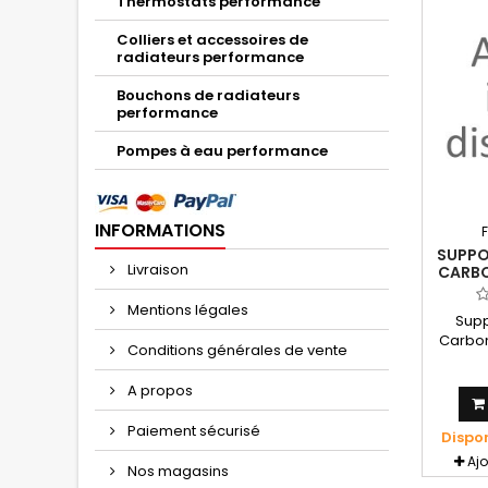
Thermostats performance
Colliers et accessoires de
radiateurs performance
Bouchons de radiateurs
performance
Pompes à eau performance
INFORMATIONS
SUPPO
Livraison
CARBO
Mentions légales
Supp
Carbon
Conditions générales de vente
Se mo
Aprili
A propos
1997 
acie
Paiement sécurisé
Dispo
Aj
Nos magasins