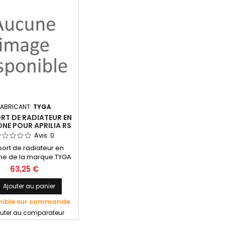
FABRICANT:
TYGA
RT DE RADIATEUR EN
NE POUR APRILIA RS
250 MK1 - TYGA
Avis:
0
ort de radiateur en
e de la marque TYGA
nte sur les modèles
63,25 €
a RS 250 Mk1 de 1995 à
Remplace la pièce en
Ajouter au panier
r d'origine Aprilia -
nible sur commande
outer au comparateur