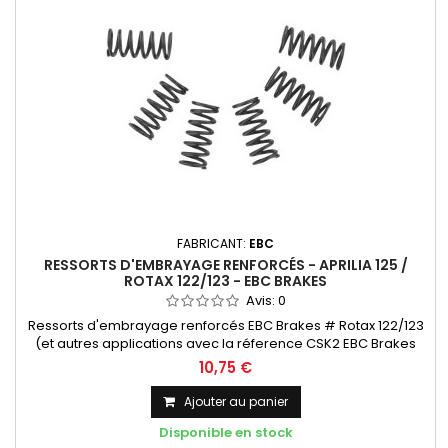
FABRICANT:
EBC
RESSORTS D'EMBRAYAGE RENFORCÉS - APRILIA 125 /
ROTAX 122/123 - EBC BRAKES
Avis:
0
Ressorts d'embrayage renforcés EBC Brakes # Rotax 122/123
(et autres applications avec la réference CSK2 EBC Brakes
voir tableau ci-dessous). 15% plus durs que l'origine. Vendu
10,75 €
par pack de 6
Ajouter au panier
Disponible en stock