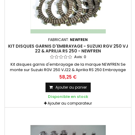
FABRICANT:
NEWFREN
KIT DISQUES GARNIS D'EMBRAYAGE - SUZUKI RGV 250 VJ
22 & APRILIA RS 250 - NEWFREN
Avis:
0
Kit disques garnis d'embrayage de la marque NEWFREN Se
monte sur Suzuki RGV 250 VJ22 & Aprilia RS 250 Embrayage
qualité supérieure à l'origine, très bonne tenue aux
58,25 €
démarrages successifs. Utilisation en compétition ou routier.
Le jeu comprend 7 disques : epaisseur 3 mm Aucune
Ajouter au panier
modification, se monte en lieu et place de l'origine.
Disponible en stock
Ajouter au comparateur