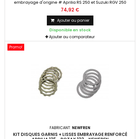
embrayage d'origine # Aprilia RS 250 et Suzuki RGV 250
Montage sur l'embrayage d'origine. Utilisation route ou circuit.
74,92 €
Ajouter au panier
Disponible en stock
Ajouter au comparateur
Promo!
FABRICANT:
NEWFREN
KIT DISQUES GARNIS + LISSES EMBRAYAGE RENFORCÉ