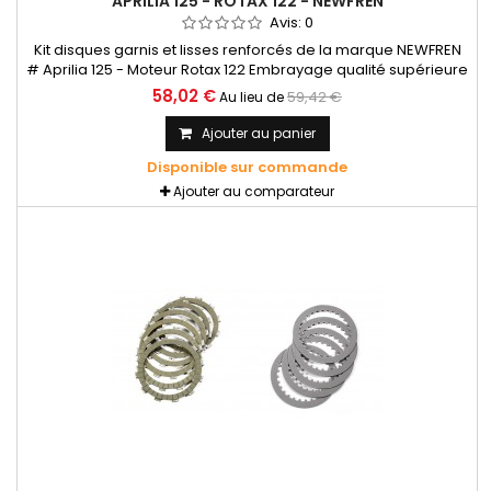
APRILIA 125 - ROTAX 122 - NEWFREN
Avis:
0
Kit disques garnis et lisses renforcés de la marque NEWFREN
# Aprilia 125 - Moteur Rotax 122 Embrayage qualité supérieure
à l'origine, très bonne tenue aux démarrages successifs.
58,02 €
59,42 €
Au lieu de
Utilisation en compétition ou routier. Aucune modification, se
monte en lieu et place de l'origine.
Ajouter au panier
Disponible sur commande
Ajouter au comparateur