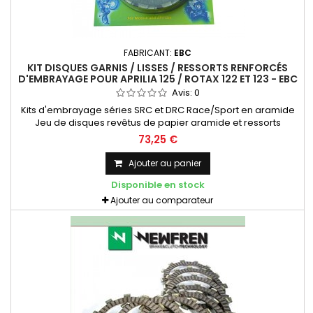
FABRICANT:
EBC
KIT DISQUES GARNIS / LISSES / RESSORTS RENFORCÉS
D'EMBRAYAGE POUR APRILIA 125 / ROTAX 122 ET 123 - EBC
BRAKES
Avis:
0
Kits d'embrayage séries SRC et DRC Race/Sport en aramide
Jeu de disques revêtus de papier aramide et ressorts
d'embrayage renforcés Accroche d'embrayage plus
73,25 €
agressive/rapide que les kits d'embrayage de la série CK
Standard
Ajouter au panier
Disponible en stock
Ajouter au comparateur