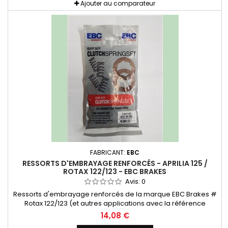
Ajouter au comparateur
FABRICANT:
EBC
RESSORTS D'EMBRAYAGE RENFORCÉS - APRILIA 125 /
ROTAX 122/123 - EBC BRAKES
Avis:
0
Ressorts d'embrayage renforcés de la marque EBC Brakes #
Rotax 122/123 (et autres applications avec la référence
CSK190 EBC Brakes voir tableau ci-dessous). 15% plus durs
14,08 €
que l'origine. Vendu par pack de 6