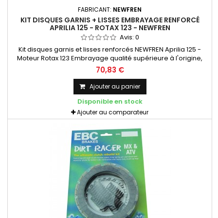
FABRICANT:
NEWFREN
KIT DISQUES GARNIS + LISSES EMBRAYAGE RENFORCÉ
APRILIA 125 - ROTAX 123 - NEWFREN
Avis:
0
Kit disques garnis et lisses renforcés NEWFREN Aprilia 125 -
Moteur Rotax 123 Embrayage qualité supérieure à l'origine,
très bonne tenue aux démarrages successifs. Utilisation en
70,83 €
compétition ou routier. Aucune modification, se monte en lieu
et place de l'origine.
Ajouter au panier
Disponible en stock
Ajouter au comparateur