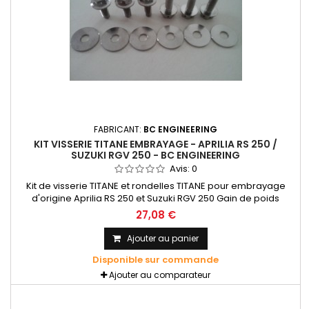
FABRICANT:
BC ENGINEERING
KIT VISSERIE TITANE EMBRAYAGE - APRILIA RS 250 /
SUZUKI RGV 250 - BC ENGINEERING
Avis:
0
Kit de visserie TITANE et rondelles TITANE pour embrayage
d'origine Aprilia RS 250 et Suzuki RGV 250 Gain de poids
énorme. Moins de poids = + de performances. Montage sur
27,08 €
l'embrayage d'origine. Utilisation route ou circuit.
Ajouter au panier
Disponible sur commande
Ajouter au comparateur