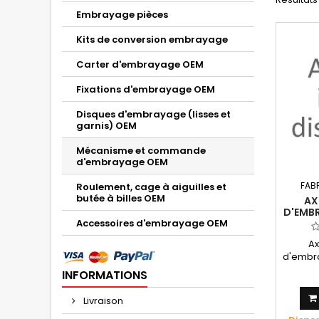
Embrayage pièces
Kits de conversion embrayage
Carter d'embrayage OEM
Fixations d'embrayage OEM
Disques d'embrayage (lisses et
garnis) OEM
Mécanisme et commande
d'embrayage OEM
FAB
Roulement, cage à aiguilles et
butée à billes OEM
AX
D'EMB
Accessoires d'embrayage OEM
RGV
D'OR
A
d'embr
250 V
INFORMATIONS
Livraison