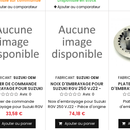
nible sur commande
Disponible en stock
12 G 28
outer au comparateur
Ajouter au comparateur
RICANT:
SUZUKI OEM
FABRICANT:
SUZUKI OEM
FABRI
IER DE COMMANDE
NOIX D'EMBRAYAGE POUR
PLAT
RAYAGE POUR SUZUKI
SUZUKI RGV 250 VJ22 -
D'EMBRA
 250 VJ22 - PIÈCE
PIÈCE D'ORIGINE SUZUKI
125 - 
Avis:
0
Avis:
0
IGINE SUZUKI OEM
OEM
PIÈCE 
vier de commande
Noix d'embrayage pour Suzuki
Pla
ayage pour Suzuki RGV
RGV 250 VJ22 - Pièce d'origine
d'em
J22 - Pièce d'origine
SUZUKI OEM
d'orig
33,58 €
74,18 €
SUZUKI OEM
monte su
de la g
Ajouter au panier
Ajouter au panier
A
Moteur