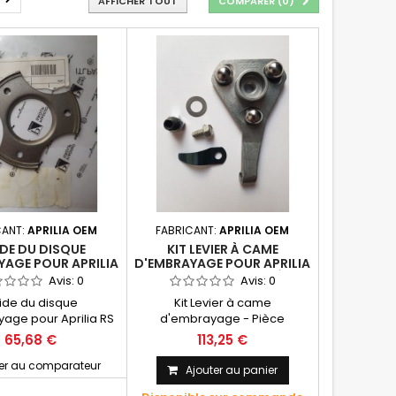
AFFICHER TOUT
COMPARER (
0
)
CANT:
APRILIA OEM
FABRICANT:
APRILIA OEM
DE DU DISQUE
KIT LEVIER À CAME
YAGE POUR APRILIA
D'EMBRAYAGE POUR APRILIA
25 - ROTAX 122
125 - MOTEUR 122 - PIÈCE
Avis:
0
Avis:
0
D'ORIGINE APRILIA OEM
ide du disque
Kit Levier à came
age pour Aprilia RS
d'embrayage - Pièce
x 122 Pièces d'origine
d'origine APRILIA Oem Se
65,68 €
113,25 €
Aprilia OEM
monte sur différents modèles
ter au comparateur
de la gamme Aprilia 125 à
Ajouter au panier
Moteur ROTAX 122