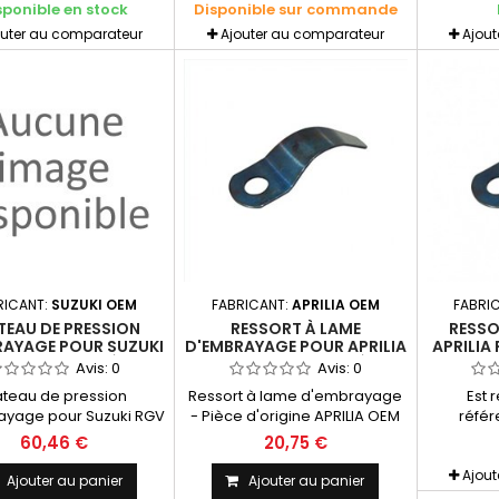
sponible en stock
Disponible sur commande
outer au comparateur
Ajouter au comparateur
Ajou
RICANT:
SUZUKI OEM
FABRICANT:
APRILIA OEM
FABRI
TEAU DE PRESSION
RESSORT À LAME
RESSO
RAYAGE POUR SUZUKI
D'EMBRAYAGE POUR APRILIA
APRILIA 
 250 VJ22 - PIÈCE
125 - ROTAX 122 - PIÈCE
Avis:
0
Avis:
0
IGINE SUZUKI OEM
D'ORIGINE APRILIA OEM
ateau de pression
Ressort à lame d'embrayage
Est 
ayage pour Suzuki RGV
- Pièce d'origine APRILIA OEM
réfé
J22 - Pièce d'origine
Se monte sur pour Aprilia 125 à
60,46 €
20,75 €
SUZUKI OEM
moteur Rotax 122 uniquement
Ajou
Ajouter au panier
Ajouter au panier