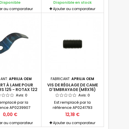
Disponible
Disponible en stock
ter au comparateur
Ajouter au comparateur
CANT:
APRILIA OEM
FABRICANT:
APRILIA OEM
RT À LAME POUR
VIS DE RÉGLAGE DE CAME
RS 125 - ROTAX 122
D'EMBRAYAGE (M8X16)
POUR APRILIA 125 - ROTAX
Avis:
0
Avis:
0
122 - PIÈCE D'ORIGINE
remplacé par la
Est remplacé par la
APRILIA OEM
rence AP0239907
référence AP0241793
0,00 €
12,18 €
ter au comparateur
Ajouter au comparateur