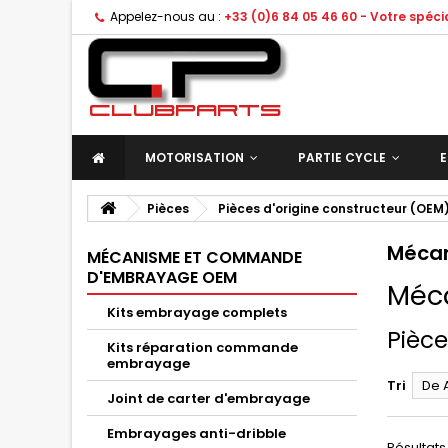
Appelez-nous au :
+33 (0)6 84 05 46 60 - Votre spéc
MOTORISATION
PARTIE CYCLE
E
Pièces
Pièces d'origine constructeur (OEM
Méca
MÉCANISME ET COMMANDE
D'EMBRAYAGE OEM
Méc
Kits embrayage complets
Pièce
Kits réparation commande
embrayage
Tri
De 
Joint de carter d'embrayage
Embrayages anti-dribble
Résultats 1