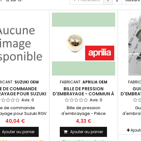
RICANT:
SUZUKI OEM
FABRICANT:
APRILIA OEM
FABRI
E DE COMMANDE
BILLE DE PRESSION
GUI
RAYAGE POUR SUZUKI
D'EMBRAYAGE - COMMUN À
D'EMBRA
 250 VJ22 - PIÈCE
LA GAMME APRILIA 125 DE
RS 1
Avis:
0
Avis:
0
IGINE SUZUKI OEM
1991 À 2010 - PIÈCE
xe de commande
Bille de pression
Gu
D'ORIGINE APRILIA OEM
ayage pour Suzuki RGV
d'embrayage - Pièce
d'embray
J22 - Pièce d'origine
d'origine APRILIA OEM
125 - Rota
40,04 €
4,33 €
SUZUKI OEM
Commun à la gamme Aprilia
125 de 1991 à 2010 Diamètre 12
Ajou
Ajouter au panier
Ajouter au panier
mm Quantité 3 Bille ISO 3290-