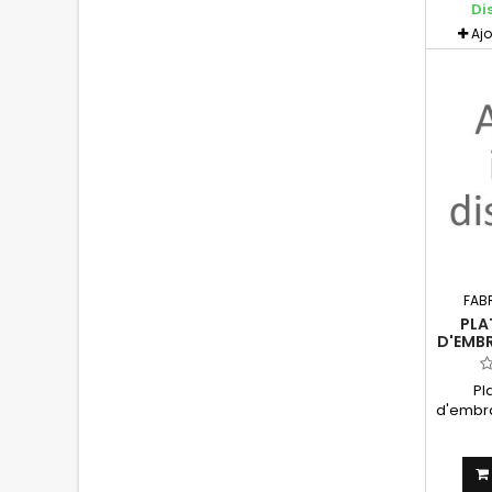
Di
Aj
FAB
PLA
D'EMB
RGV
D'OR
Pl
d'embr
250 V