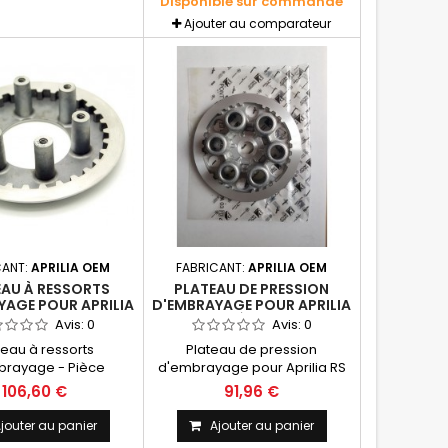
Disponible sur commande
exclusivement
Ajouter au comparateur
CANT:
APRILIA OEM
FABRICANT:
APRILIA OEM
EAU À RESSORTS
PLATEAU DE PRESSION
YAGE POUR APRILIA
D'EMBRAYAGE POUR APRILIA
MOTEUR 122/123 -
RS 250 - PIÈCE D'ORIGINE
Avis:
0
Avis:
0
D'ORIGINE APRILIA
APRILIA OEM
teau à ressorts
Plateau de pression
OEM
brayage - Pièce
d'embrayage pour Aprilia RS
ine APRILIA Oem Se
250 Pièce d'origine APRILIA
106,60 €
91,96 €
r différents modèles
OEM
amme Aprilia 125 à
jouter au panier
Ajouter au panier
 ROTAX 122 et 123