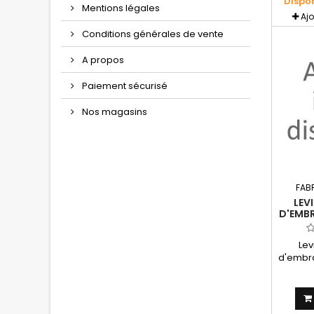
Dispo
Mentions légales
Aj
Conditions générales de vente
A propos
Paiement sécurisé
Nos magasins
FAB
LEV
D'EMB
RGV
D'OR
Le
d'embr
250 V