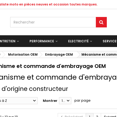
ialiste moto en pièces neuves et occasion toutes marques.
NTRETIEN
PERFORMANCE
ELECTRICITÉ
SERVIC
)
Motorisation OEM
Embrayage OEM
Mécanisme et comm
nisme et commande d'embrayage OEM
anisme et commande d'embray
 d'origine constructeur
par page
A à Z
Montrer
12
 - 12 sur 13.
Précédent
1
2
Suivant