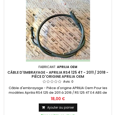
FABRICANT:
APRILIA OEM
CÂBLE D'EMBRAYAGE - APRILIA RS4 125 4T - 2011 / 2018 -
PIÈCE D'ORIGINE APRILIA OEM
Avis:
0
Câble d'embrayage - Pièce d'origine APRILIA Oem Pour les
modèles Aprilia RS4 125 de 2011 à 2016 / RS 125 4T E4 ABS de
2017 à 2019
18,00 €
Ajouter au panier