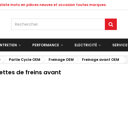
ialiste moto en pièces neuves et occasion toutes marques.
NTRETIEN
PERFORMANCE
ELECTRICITÉ
SERVIC
)
Partie Cycle OEM
Freinage OEM
Freinage avant OEM
ettes de freins avant