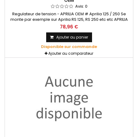
OEM
Avis:
0
Regulateur de tension - APRILIA OEM # Aprilia 125 / 250 Se
monte par exemple sur Aprilia RS 125, RS 250 etc etc APRILIA
OEM - AP8120699
78,96 €
Ajouter au panier
Disponible sur commande
Ajouter au comparateur