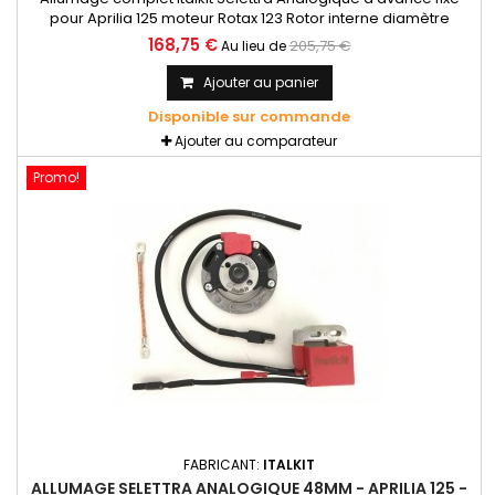
pour Aprilia 125 moteur Rotax 123 Rotor interne diamètre
58mm, courbe fixe. Livré avec support stator, stator, rotor
168,75 €
205,75 €
Au lieu de
interne Ø58mm, bobine haute tension et câble de masse. Il
faut caler le piston au PMH (point mort haut) puis aligner le
Ajouter au panier
repère du rotor vert au repère marqué sur le stator.
Disponible sur commande
Ajouter au comparateur
Promo!
FABRICANT:
ITALKIT
ALLUMAGE SELETTRA ANALOGIQUE 48MM - APRILIA 125 -