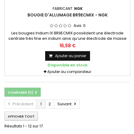
FABRICANT:
NGK
BOUGIE D'ALLUMAGE BR9ECMIX - NGK
Avis:
0
Les bougies Iridium IX BR9ECMIX possèdent une électrode
centrale très fine en iridium ainsi qu’une électrode de masse
biseautée - Longévité plus importante - Meilleur allumage -
16,58 €
Consommation réduite - Meilleur confort de conduite
Ajouter au panier
Disponible en stock
Ajouter au comparateur
COMPARER (
0
)
Précédent
1
2
Suivant
AFFICHER TOUT
Résultats 1 - 12 sur 17.