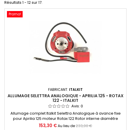
Résultats 1 - 12 sur 17.
Promo!
FABRICANT:
ITALKIT
ALLUMAGE SELETTRA ANALOGIQUE - APRILIA 125 - ROTAX
122 - ITALKIT
Avis:
0
Allumage complet Italkit Selettra Analogique à avance fixe
pour Aprilia 125 moteur Rotax 122 Rotor interne diamètre
58mm, courbe fixe. Livré avec support stator, stator, rotor
153,30 €
233,00 €
Au lieu de
interne Ø58mm, bobine haute tension et câble de masse.