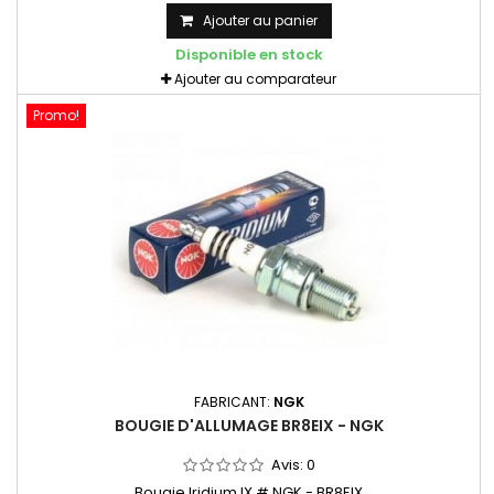
(concentration du potentiel électrique) Consommation
Ajouter au panier
réduite Meilleur confort de conduite Vendue à l'unité NGK
Disponible en stock
- BR10EIX - 6801
Ajouter au comparateur
Promo!
FABRICANT:
NGK
BOUGIE D'ALLUMAGE BR8EIX - NGK
Avis:
0
Bougie Iridium IX # NGK - BR8EIX