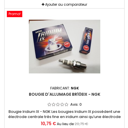
Ajouter au comparateur
Promo!
FABRICANT:
NGK
BOUGIE D'ALLUMAGE BR10EIX - NGK
Avis:
0
Bougie Iridium IX - NGK Les bougies Iridium IX possèdent une
électrode centrale très fine en iridium ainsi qu’une électrode
de masse biseautée Longévité plus importante (technologie
10,75 €
20,75 €
Au lieu de
anti-encrassement incorporée Meilleur allumage