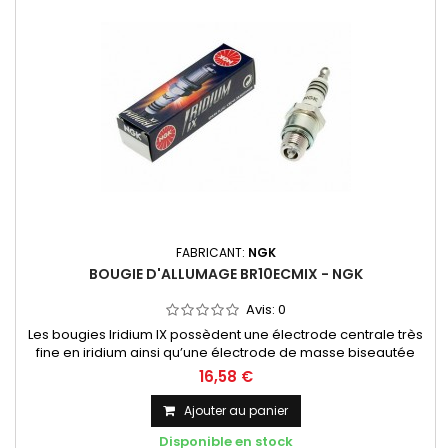
FABRICANT:
NGK
BOUGIE D'ALLUMAGE BR10ECMIX - NGK
Avis:
0
Les bougies Iridium IX possèdent une électrode centrale très
fine en iridium ainsi qu’une électrode de masse biseautée
- Longévité plus importante - Meilleur allumage -
16,58 €
Consommation réduite - Meilleur confort de conduite
Ajouter au panier
Disponible en stock