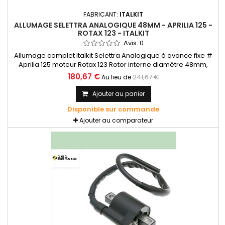
FABRICANT:
ITALKIT
ALLUMAGE SELETTRA ANALOGIQUE 48MM - APRILIA 125 -
ROTAX 123 - ITALKIT
Avis:
0
Allumage complet Italkit Selettra Analogique à avance fixe #
Aprilia 125 moteur Rotax 123 Rotor interne diamètre 48mm,
courbe fixe.
180,67 €
241,67 €
Au lieu de
Ajouter au panier
Disponible sur commande
Ajouter au comparateur