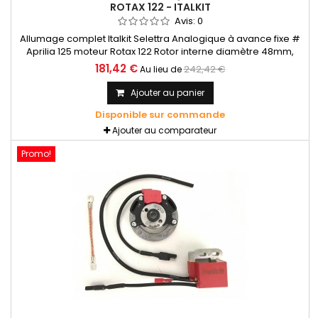
ROTAX 122 - ITALKIT
Avis:
0
Allumage complet Italkit Selettra Analogique à avance fixe #
Aprilia 125 moteur Rotax 122 Rotor interne diamètre 48mm,
courbe fixe.
181,42 €
242,42 €
Au lieu de
Ajouter au panier
Disponible sur commande
Ajouter au comparateur
Promo!