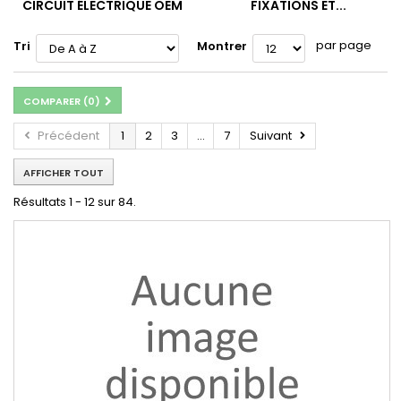
CIRCUIT ÉLECTRIQUE OEM
FIXATIONS ET...
par page
Tri
Montrer
COMPARER (
0
)
Précédent
1
2
3
...
7
Suivant
AFFICHER TOUT
Résultats 1 - 12 sur 84.