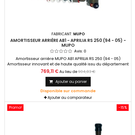
FABRICANT:
MUPO
AMORTISSEUR ARRIÈRE AB1 - APRILIA RS 250 (94 - 05) -
MUPO
Avis:
0
Amortisseur arrière MUPO AB1 APRILIA RS 250 (94 - 05)
Amortisseur innovant et de haute qualité issu du département
course de Mupo, dans le but de fournir un produit «prêt pour
769,11 €
904,83 €
Au lieu de
la course», conçu et construit avec les meilleures
technologies disponibles à ce jour.
Ajouter au panier
Disponible sur commande
Ajouter au comparateur
Promo!
-15%