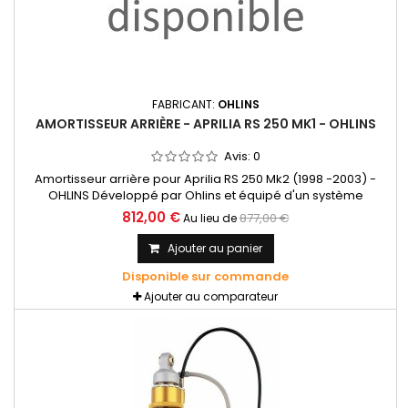
FABRICANT:
OHLINS
AMORTISSEUR ARRIÈRE - APRILIA RS 250 MK1 - OHLINS
Avis:
0
Amortisseur arrière pour Aprilia RS 250 Mk2 (1998 -2003) -
OHLINS Développé par Ohlins et équipé d'un système
hydraulique sophistiqué qui garantit des performances
812,00 €
877,00 €
Au lieu de
exceptionnelles en virage et au freinage. Pressurisé en azote
avec réservoir séparé
Ajouter au panier
Disponible sur commande
Ajouter au comparateur