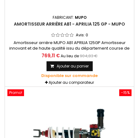
FABRICANT:
MUPO
AMORTISSEUR ARRIÈRE AB1 - APRILIA 125 GP - MUPO
Avis:
0
Amortisseur arrière MUPO AB1 APRILIA 125GP Amortisseur
innovant et de haute qualité issu du département course de
Mupo, dans le but de fournir un produit «prêt pour la course»,
769,11 €
904,83 €
Au lieu de
conçu et construit avec les meilleures technologies
disponibles à ce jour.
Ajouter au panier
Disponible sur commande
Ajouter au comparateur
Promo!
-15%