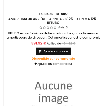
FABRICANT:
BITUBO
AMORTISSEUR ARRIÈRE - APRILIA RS 125, EXTREMA 125 -
BITUBO
Avis:
0
BITUBO est un fabricant italien de fourches, amortisseurs et
amortisseurs de direction. Cet amortisseur est le compromis
parfait pour une utilisation route/circuit pour vos Aprilia 125
391,92 €
434,92 €
Au lieu de
(RS, AF1, Futura, Extrema...) Se monte sans aucune
modification en lieu et place. A mille années lumières de
Ajouter au panier
l'amortisseur d'origine. Rapport qualité prix imbattable.
Disponible sur commande
Ajouter au comparateur