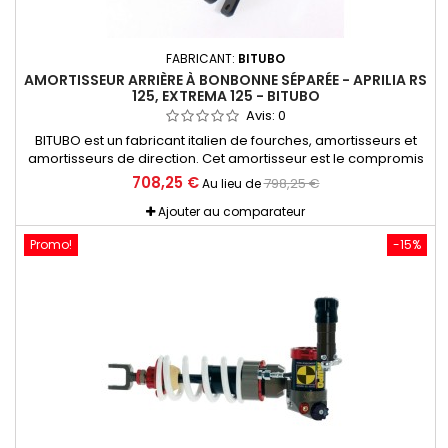
FABRICANT:
BITUBO
AMORTISSEUR ARRIÈRE À BONBONNE SÉPARÉE - APRILIA RS
125, EXTREMA 125 - BITUBO
Avis:
0
BITUBO est un fabricant italien de fourches, amortisseurs et
amortisseurs de direction. Cet amortisseur est le compromis
parfait pour une utilisation route/circuit pour vos Aprilia 125
708,25 €
798,25 €
Au lieu de
(RS, AF1, Futura, Extrema...) Se monte sans aucune
modification en lieu et place. A mille années lumières de
Ajouter au comparateur
l'amortisseur d'origine. Rapport qualité prix imbattable.
Promo!
-15%