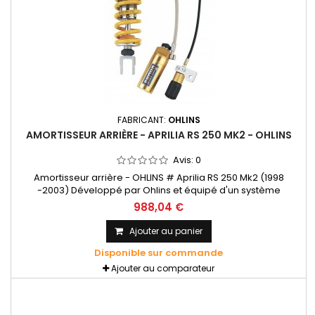
FABRICANT:
OHLINS
AMORTISSEUR ARRIÈRE - APRILIA RS 250 MK2 - OHLINS
Avis:
0
Amortisseur arrière - OHLINS # Aprilia RS 250 Mk2 (1998
-2003) Développé par Ohlins et équipé d'un système
hydraulique sophistiqué qui garantit des performances
988,04 €
exceptionnelles en virage et au freinage. Pressurisé en azote
avec réservoir séparé
Ajouter au panier
Disponible sur commande
Ajouter au comparateur