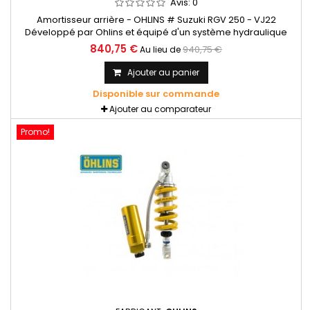
Avis:
0
Amortisseur arrière - OHLINS # Suzuki RGV 250 - VJ22
Développé par Ohlins et équipé d'un système hydraulique
sophistiqué qui garantit des performances exceptionnelles
840,75 €
940,75 €
Au lieu de
en virage et au freinage. Pressurisé en azote avec réservoir
séparé
Ajouter au panier
Disponible sur commande
Ajouter au comparateur
Promo!