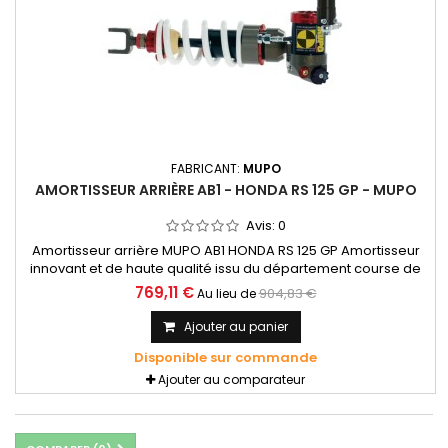
FABRICANT:
MUPO
AMORTISSEUR ARRIÈRE AB1 - HONDA RS 125 GP - MUPO
Avis:
0
Amortisseur arrière MUPO AB1 HONDA RS 125 GP Amortisseur
innovant et de haute qualité issu du département course de
Mupo, dans le but de fournir un produit «prêt pour la course»,
769,11 €
904,83 €
Au lieu de
conçu et construit avec les meilleures technologies
disponibles à ce jour. Contacter notre département
Ajouter au panier
technique pour cette référence svp.
Disponible sur commande
Ajouter au comparateur