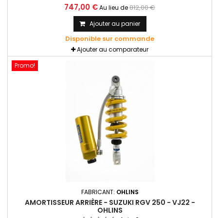
sophistiqué qui garantit des performances exceptionnelles
747,00 €
812,00 €
Au lieu de
en virage et au freinage. Pressurisé en azote avec réservoir
séparé
Ajouter au panier
Disponible sur commande
Ajouter au comparateur
Promo!
FABRICANT:
OHLINS
AMORTISSEUR ARRIÈRE - SUZUKI RGV 250 - VJ22 -
OHLINS