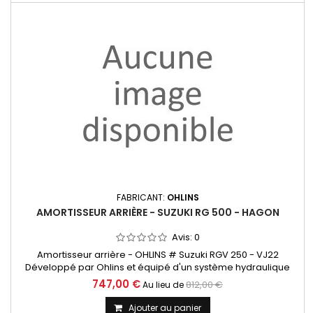
FABRICANT:
OHLINS
AMORTISSEUR ARRIÈRE - SUZUKI RG 500 - HAGON
Avis:
0
Amortisseur arrière - OHLINS # Suzuki RGV 250 - VJ22
Développé par Ohlins et équipé d'un système hydraulique
sophistiqué qui garantit des performances exceptionnelles
747,00 €
812,00 €
Au lieu de
en virage et au freinage. Pressurisé en azote avec réservoir
séparé
Ajouter au panier