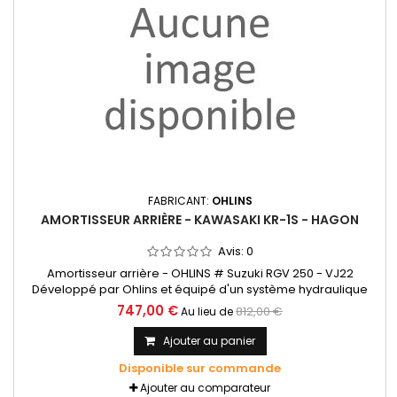
FABRICANT:
OHLINS
AMORTISSEUR ARRIÈRE - KAWASAKI KR-1S - HAGON
Avis:
0
Amortisseur arrière - OHLINS # Suzuki RGV 250 - VJ22
Développé par Ohlins et équipé d'un système hydraulique
sophistiqué qui garantit des performances exceptionnelles
747,00 €
812,00 €
Au lieu de
en virage et au freinage. Pressurisé en azote avec réservoir
séparé
Ajouter au panier
Disponible sur commande
Ajouter au comparateur