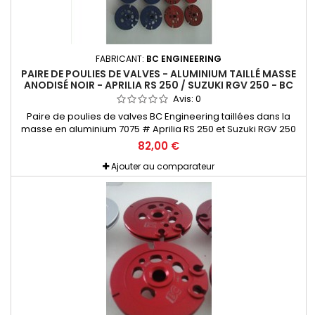
FABRICANT:
BC ENGINEERING
PAIRE DE POULIES DE VALVES - ALUMINIUM TAILLÉ MASSE
ANODISÉ NOIR - APRILIA RS 250 / SUZUKI RGV 250 - BC
ENGINEERING
Avis:
0
Paire de poulies de valves BC Engineering taillées dans la
masse en aluminium 7075 # Aprilia RS 250 et Suzuki RGV 250
Anodisation "noire" Vendu avec set de visserie Titane et
82,00 €
nécessaire de montage
Ajouter au comparateur