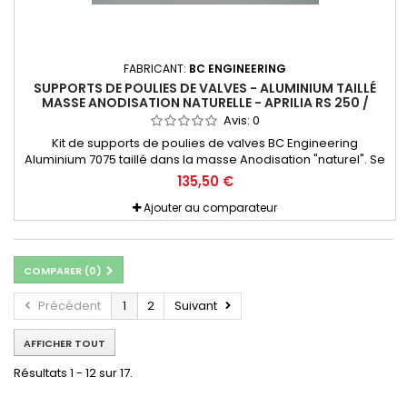
FABRICANT:
BC ENGINEERING
SUPPORTS DE POULIES DE VALVES - ALUMINIUM TAILLÉ
MASSE ANODISATION NATURELLE - APRILIA RS 250 /
SUZUKI RGV 250 - BC ENGINEERING
Avis:
0
Kit de supports de poulies de valves BC Engineering
Aluminium 7075 taillé dans la masse Anodisation "naturel". Se
monte en lieu et place de l'origine et peut être utilisé soit avec
135,50 €
les poulies BC ou les origine. Gain de poids considérable,
gaine de rigidité pour beaucoup plus de précision. Réglage
Ajouter au comparateur
ULTRA facilité grâce à la pige de réglage (fournie)
COMPARER (
0
)
Précédent
1
2
Suivant
AFFICHER TOUT
Résultats 1 - 12 sur 17.