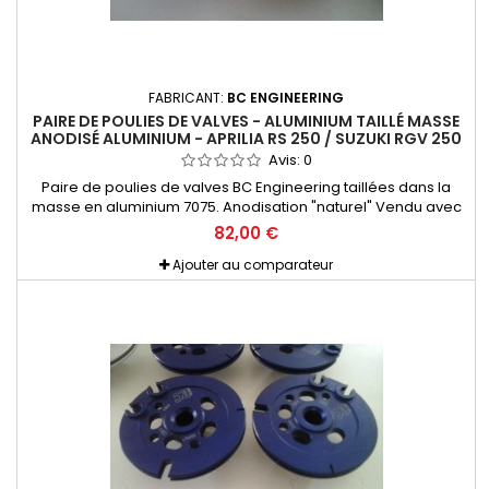
FABRICANT:
BC ENGINEERING
PAIRE DE POULIES DE VALVES - ALUMINIUM TAILLÉ MASSE
ANODISÉ ALUMINIUM - APRILIA RS 250 / SUZUKI RGV 250
- BC ENGINEERING
Avis:
0
Paire de poulies de valves BC Engineering taillées dans la
masse en aluminium 7075. Anodisation "naturel" Vendu avec
set de visserie Titane et nécessaire de montage. Pour Aprilia
82,00 €
RS 250 et Suzuki RGV 250 Permet un gain de poids
considérable, et un guidage beaucoup plus précis que les
Ajouter au comparateur
poulies d'origine. De plus elles sont en une seule partie, une
pièce...