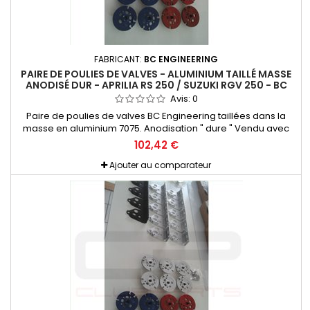
FABRICANT:
BC ENGINEERING
PAIRE DE POULIES DE VALVES - ALUMINIUM TAILLÉ MASSE
ANODISÉ DUR - APRILIA RS 250 / SUZUKI RGV 250 - BC
ENGINEERING
Avis:
0
Paire de poulies de valves BC Engineering taillées dans la
masse en aluminium 7075. Anodisation " dure " Vendu avec
set de visserie Titane et nécessaire de montage. Pour Aprilia
102,42 €
RS 250 et Suzuki RGV 250 Permet un gain de poids
considérable, et un guidage beaucoup plus précis que les
Ajouter au comparateur
poulies d'origine. De plus elles sont en une seule partie, une
pièce...