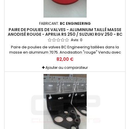
FABRICANT:
BC ENGINEERING
PAIRE DE POULIES DE VALVES - ALUMINIUM TAILLÉ MASSE
ANODISÉ ROUGE - APRILIA RS 250 / SUZUKI RGV 250 - BC
ENGINEERING
Avis:
0
Paire de poulies de valves BC Engineering taillées dans la
masse en aluminium 7075. Anodisation "rouge" Vendu avec
set de visserie Titane et nécessaire de montage. Pour Aprilia
82,00 €
RS 250 et Suzuki RGV 250 Permet un gain de poids
considérable, et un guidage beaucoup plus précis que les
Ajouter au comparateur
poulies d'origine. De plus elles sont en une seule partie, une
pièce...