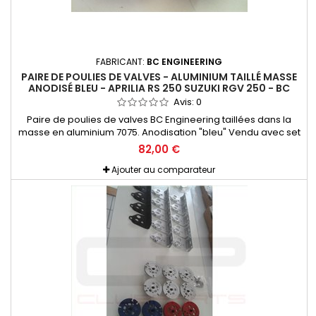
FABRICANT:
BC ENGINEERING
PAIRE DE POULIES DE VALVES - ALUMINIUM TAILLÉ MASSE
ANODISÉ BLEU - APRILIA RS 250 SUZUKI RGV 250 - BC
ENGINEERING
Avis:
0
Paire de poulies de valves BC Engineering taillées dans la
masse en aluminium 7075. Anodisation "bleu" Vendu avec set
de visserie Titane et nécessaire de montage. Pour Aprilia RS
82,00 €
250 et Suzuki RGV 250 Permet un gain de poids considérable,
et un guidage beaucoup plus précis que les poulies d'origine.
Ajouter au comparateur
De plus elles sont en une seule partie, une pièce...