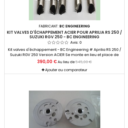
FABRICANT:
BC ENGINEERING
KIT VALVES D'ÉCHAPPEMENT ACIER POUR APRILIA RS 250 /
SUZUKI RGV 250 - BC ENGINEERING
Avis:
0
Kit valves d'échappement - BC Engineering # Aprilia RS 250 /
Suzuki RGV 250 Version ACIER Se monte en lieu et place de
l'origine et peut être utilisé soit avec les poulies BC ou les
390,00 €
545,00 €
Au lieu de
origine.
Ajouter au comparateur