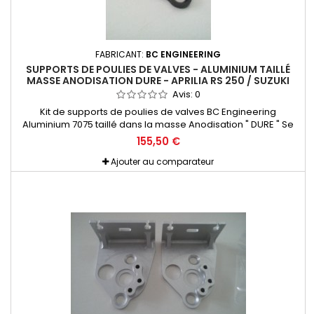
FABRICANT:
BC ENGINEERING
SUPPORTS DE POULIES DE VALVES - ALUMINIUM TAILLÉ
MASSE ANODISATION DURE - APRILIA RS 250 / SUZUKI
RGV 250 - BC ENGINEERING
Avis:
0
Kit de supports de poulies de valves BC Engineering
Aluminium 7075 taillé dans la masse Anodisation " DURE " Se
monte en lieu et place de l'origine et peut être utilisé soit avec
155,50 €
les poulies BC ou les origine. Gain de poids considérable,
gaine de rigidité pour beaucoup plus de précision. Réglage
Ajouter au comparateur
ULTRA facilité grâce à la pige de réglage (fournie)