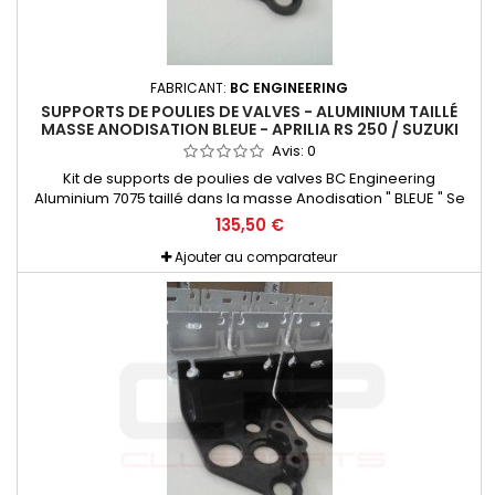
FABRICANT:
BC ENGINEERING
SUPPORTS DE POULIES DE VALVES - ALUMINIUM TAILLÉ
MASSE ANODISATION BLEUE - APRILIA RS 250 / SUZUKI
RGV 250 - BC ENGINEERING
Avis:
0
Kit de supports de poulies de valves BC Engineering
Aluminium 7075 taillé dans la masse Anodisation " BLEUE " Se
monte en lieu et place de l'origine et peut être utilisé soit avec
135,50 €
les poulies BC ou les origine. Gain de poids considérable,
gaine de rigidité pour beaucoup plus de précision. Réglage
Ajouter au comparateur
ULTRA facilité grâce à la pige de réglage (fournie)