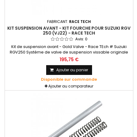
FABRICANT:
RACE TECH
KIT SUSPENSION AVANT - KIT FOURCHE POUR SUZUKI RGV
250 (VJ22) - RACE TECH
Avis:
0
Kit de suspension avant - Gold Valve - Race TEch # Suzuki
RGV250 Système de valve de suspension vissable originale
de Race Tech pour fourche avant à cartouche. Les G2-R Gold
195,75 €
Valves sont des pistons à double port qui optimisent la
charge des cales tout en améliorant le débit et peuvent être
Ajouter au panier
préchargées, chargées librement ou restreintes.
Disponible sur commande
Ajouter au comparateur