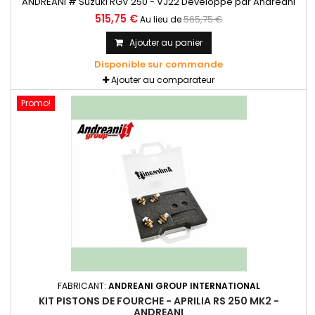
ANDREANI # Suzuki RGV 250 - VJ22 Développé par Andreani
Group et équipé d'un système hydraulique sophistiqué qui
515,75 €
565,75 €
Au lieu de
garantit des performances exceptionnelles en virage et au
freinage. Kit cartouche pour fourche d'origine avec réglages
Ajouter au panier
hydrauliques
Disponible sur commande
Ajouter au comparateur
Promo!
FABRICANT:
ANDREANI GROUP INTERNATIONAL
KIT PISTONS DE FOURCHE - APRILIA RS 250 MK2 -
ANDREANI