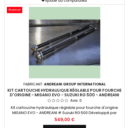
Ajouter au comparateur
Promo!
FABRICANT:
ANDREANI GROUP INTERNATIONAL
KIT CARTOUCHE HYDRAULIQUE RÉGLABLE POUR FOURCHE
D'ORIGINE - MISANO EVO - SUZUKI RG 500 - ANDREANI
Avis:
0
Kit cartouche hydraulique réglable pour fourche d'origine
MISANO EVO - ANDREANI # Suzuki RG 500 Développé par
Andreani Group et équipé d'un système hydraulique
549,00 €
sophistiqué qui garantit des performances exceptionnelles