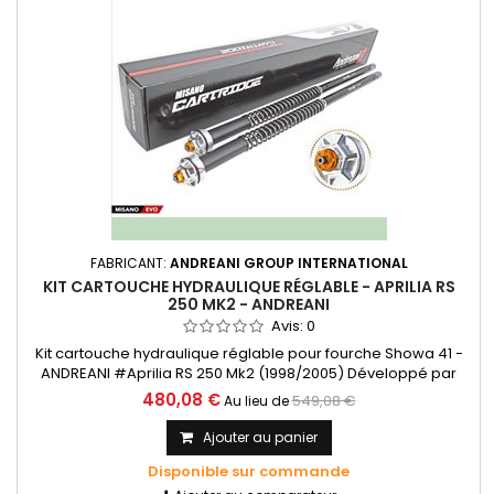
FABRICANT:
ANDREANI GROUP INTERNATIONAL
KIT CARTOUCHE HYDRAULIQUE RÉGLABLE - APRILIA RS
250 MK2 - ANDREANI
Avis:
0
Kit cartouche hydraulique réglable pour fourche Showa 41 -
ANDREANI #Aprilia RS 250 Mk2 (1998/2005) Développé par
Andreani Group et équipé d'un système hydraulique
480,08 €
549,08 €
Au lieu de
sophistiqué qui garantit des performances exceptionnelles
en virage et au freinage. Kit cartouche pour fourche d'origine
Ajouter au panier
avec réglages hydrauliques
Disponible sur commande