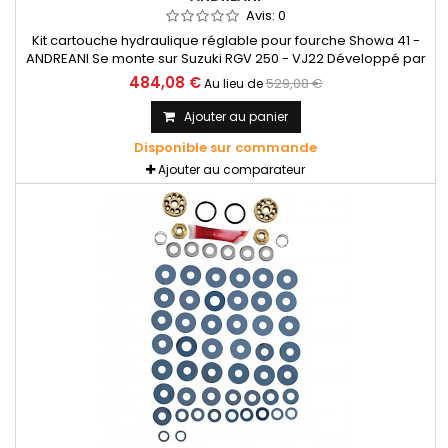
Avis:
0
Kit cartouche hydraulique réglable pour fourche Showa 41 -
ANDREANI Se monte sur Suzuki RGV 250 - VJ22 Développé par
Andreani Group et équipé d'un système hydraulique
484,08 €
529,08 €
Au lieu de
sophistiqué qui garantit des performances exceptionnelles
en virage et au freinage. Kit cartouche pour fourche d'origine
Ajouter au panier
avec réglages hydrauliques
Disponible sur commande
Ajouter au comparateur