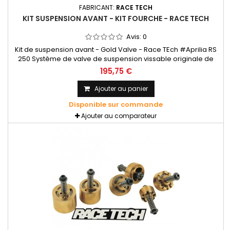
FABRICANT:
RACE TECH
KIT SUSPENSION AVANT - KIT FOURCHE - RACE TECH
Avis:
0
Kit de suspension avant - Gold Valve - Race TEch #Aprilia RS
250 Système de valve de suspension vissable originale de
Race Tech pour fourche avant à cartouche. Les G2-R Gold
195,75 €
Valves sont des pistons à double port qui optimisent la
charge des cales tout en améliorant le débit et peuvent être
Ajouter au panier
préchargées, chargées librement ou restreintes.
Disponible sur commande
Ajouter au comparateur