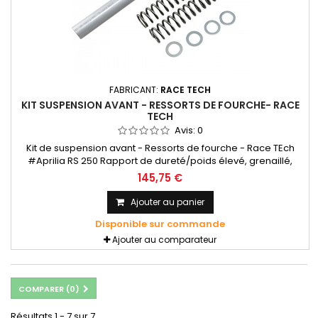
FABRICANT:
RACE TECH
KIT SUSPENSION AVANT - RESSORTS DE FOURCHE- RACE
TECH
Avis:
0
Kit de suspension avant - Ressorts de fourche - Race TEch
#Aprilia RS 250 Rapport de dureté/poids élevé, grenaillé,
avec traitement thermique et acier chromé siliconé préréglé
145,75 €
Degré de précision jusqu’à 2% Précision et performance
Ajouter au panier
Disponible sur commande
Ajouter au comparateur
COMPARER (
0
)
Résultats 1 - 7 sur 7.