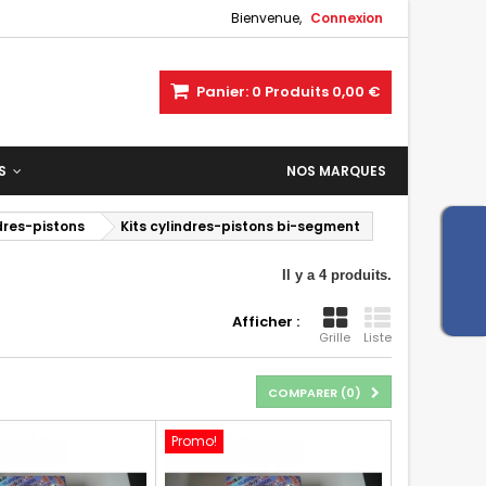
Bienvenue,
Connexion
Panier:
0
Produits
0,00 €
ES
NOS MARQUES
ndres-pistons
Kits cylindres-pistons bi-segment
Il y a 4 produits.
Afficher :
Grille
Liste
COMPARER (
0
)
Promo!