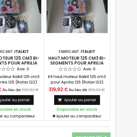
RICANT:
ITALKIT
FABRICANT:
ITALKIT
TEUR 125 CM3 BI-
HAUT MOTEUR 125 CM3 BI-
TS POUR APRILIA
SEGMENTS POUR APRILIA
OTAX 122 - ITALKIT
125 - ROTAX 123 - ITALKIT
Avis:
0
Avis:
0
moteur Italkit 125 cm3
Kit haut moteur Italkit 125 cm3
ilia 125 (Rotax 122)
pour Aprilia 125 (Rotax 123)
Bi-segments. ITALKIT
Version Bi-segments. ITALKIT
€
319,92 €
399,92 €
399,92 €
Au lieu de
Au lieu de
- CI.01.125.G
- CI.01.126.G
jouter au panier
Ajouter au panier
onible en stock
Disponible en stock
ter au comparateur
Ajouter au comparateur