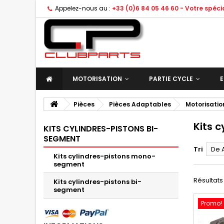
Appelez-nous au :
+33 (0)6 84 05 46 60 - Votre spéc
MOTORISATION
PARTIE CYCLE
E
Pièces
Pièces Adaptables
Motorisati
Kits 
KITS CYLINDRES-PISTONS BI-
SEGMENT
Tri
De 
Kits cylindres-pistons mono-
segment
Résultats 
Kits cylindres-pistons bi-
segment
Promo!