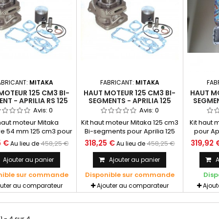
ABRICANT:
MITAKA
FABRICANT:
MITAKA
FAB
MOTEUR 125 CM3 BI-
HAUT MOTEUR 125 CM3 BI-
HAUT MO
NT - APRILIA RS 125
SEGMENTS - APRILIA 125
SEGMEN
EUR ROTAX 122 -
MOTEUR ROTAX 123 -
125 - R
Avis:
0
Avis:
0
MITAKA
MITAKA
 haut moteur Mitaka
Kit haut moteur Mitaka 125 cm3
Kit haut 
re 54 mm 125 cm3 pour
Bi-segments pour Aprilia 125
pour Apr
a 125 moteur Rotax 122
moteur Rotax 123 Le kit
Version 
5 €
318,25 €
319,92 
458,25 €
458,25 €
Au lieu de
Au lieu de
on bi-segment. Le kit
comprend : Cylindre, piston,
nd : Cylindre, piston,
clips, segments, joints haut
Ajouter au panier
Ajouter au panier
A
, segment, joints haut
moteur Kit fourni sans cage à
nible sur commande
Disponible sur commande
Disp
. Attention kit fourni
aiguilles Recommandations :
s cage à aiguilles
Ce kit doit être monté
outer au comparateur
Ajouter au comparateur
Ajou
absolument avec une cage à
aiguille neuve Ce kit est très
très fiable, si bien monté et
1 - 4 sur 4.