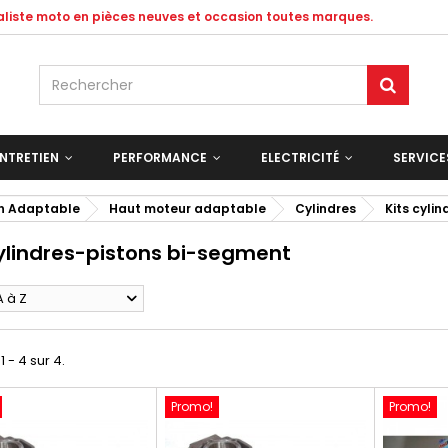
ialiste moto en pièces neuves et occasion toutes marques.
NTRETIEN
PERFORMANCE
ELECTRICITÉ
SERVIC
on Adaptable
Haut moteur adaptable
Cylindres
Kits cyli
cylindres-pistons bi-segment
A à Z
1 - 4 sur 4.
Promo!
Promo!