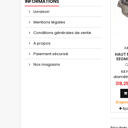
INFORMATIONS
Livraison
Mentions légales
Conditions générales de vente
A propos
F
Paiement sécurisé
HAUT 
SEGME
MOT
Nos magasins
Kit
diamèt
Aprili
318,2
Versi
compre
clips
Dispo
moteur
san
Aj
Résultats 