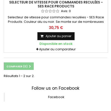
SELECTEUR DE VITESSE POUR COMMANDES RECULÉES -
SES RACE PRODUCTS
Avis:
0
Selecteur de vitesse pour commandes reculées - SES Race
Products. Couleur alu ou noir. Se monte sur de nombreuses
commandes SES dont: Honda CB500 Race Shift Honda
30,75 €
CBR400RR Honda NC30/35 Honda CBR600FM-FW Honda
Hornet 600 (98-06) Kawasaki ER6 Kawasaki 300 Ninja
Ajouter au panier
Kawasaki ZXR400/750/ZX-7R Kawasaki ZX-6R & ZX-10R Suzuki
Disponible en stock
SV650 fixed & adjustable...
Ajouter au comparateur
COMPARER (
0
)
Résultats 1 - 2 sur 2.
Follow us on Facebook
Facebook