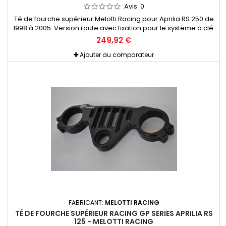
Avis:
0
Té de fourche supérieur Melotti Racing pour Aprilia RS 250 de
1998 à 2005. Version route avec fixation pour le système à clé.
Taillé dans la masse (CNC) Aluminium anodisation dure.
249,92 €
Ajouter au comparateur
FABRICANT:
MELOTTI RACING
TÉ DE FOURCHE SUPÉRIEUR RACING GP SERIES APRILIA RS
125 - MELOTTI RACING