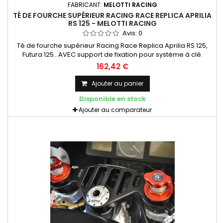
FABRICANT:
MELOTTI RACING
TÉ DE FOURCHE SUPÉRIEUR RACING RACE REPLICA APRILIA
RS 125 - MELOTTI RACING
Avis:
0
Té de fourche supérieur Racing Race Replica Aprilia RS 125,
Futura 125.. AVEC support de fixation pour système à clé.
Tubes en diamètre 50 mm Aprilia 125 de 1992 à 2012 Té taillé
162,42 €
dans la masse (CNC)
Ajouter au panier
Disponible en stock
Ajouter au comparateur