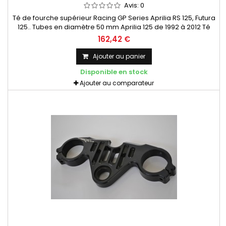
Avis:
0
Té de fourche supérieur Racing GP Series Aprilia RS 125, Futura
125.. Tubes en diamètre 50 mm Aprilia 125 de 1992 à 2012 Té
taillé dans la masse (CNC)
162,42 €
Ajouter au panier
Disponible en stock
Ajouter au comparateur