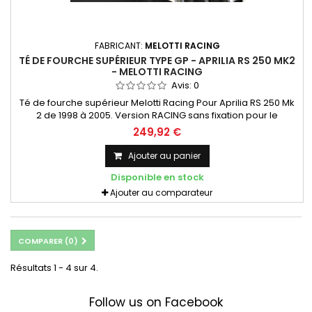
FABRICANT:
MELOTTI RACING
TÉ DE FOURCHE SUPÉRIEUR TYPE GP - APRILIA RS 250 MK2
- MELOTTI RACING
Avis:
0
Té de fourche supérieur Melotti Racing Pour Aprilia RS 250 Mk
2 de 1998 à 2005. Version RACING sans fixation pour le
système à clé
249,92 €
Ajouter au panier
Disponible en stock
Ajouter au comparateur
COMPARER (
0
)
Résultats 1 - 4 sur 4.
Follow us on Facebook