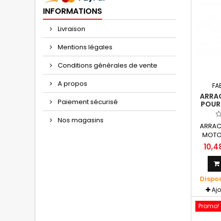
INFORMATIONS
Livraison
Mentions légales
Conditions générales de vente
A propos
FA
ARRA
Paiement sécurisé
POUR
EX
FLA
Nos magasins
ARRAC
MOTO
BOS
10,4
Bosch/
droit
l'arrac
Dispo
Aj
Promo!