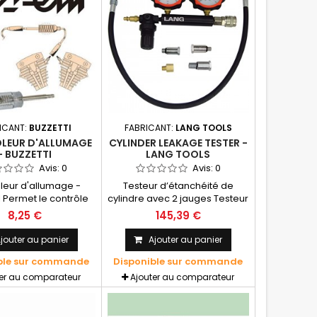
ICANT:
BUZZETTI
FABRICANT:
LANG TOOLS
LEUR D'ALLUMAGE
CYLINDER LEAKAGE TESTER -
- BUZZETTI
LANG TOOLS
Avis:
0
Avis:
0
leur d'allumage -
Testeur d’étanchéité de
 Permet le contrôle
cylindre avec 2 jauges Testeur
e l'allumage
avec un manomètre de
8,25 €
145,39 €
pression de 35 psi et un autre
manomètre avec une bande
jouter au panier
Ajouter au panier
colorée spéciale pour la
ble sur commande
Disponible sur commande
mesure des fuites faibles,
moyennes ou élevée ainsi
ter au comparateur
Ajouter au comparateur
qu’une échelle allant de 0-
100 % Adaptateur M14 de
longue portée, adaptateur