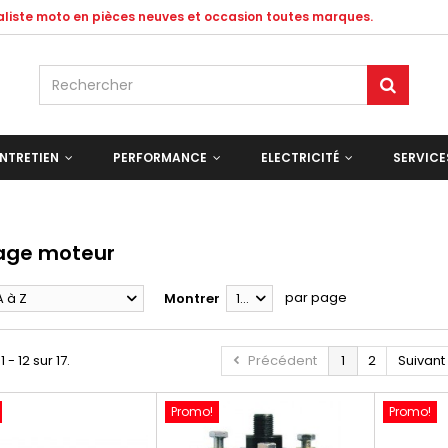
ialiste moto en pièces neuves et occasion toutes marques.
NTRETIEN
PERFORMANCE
ELECTRICITÉ
SERVIC
lage moteur
par page
A à Z
Montrer
12
 - 12 sur 17.
Précédent
1
2
Suivant
Promo!
Promo!