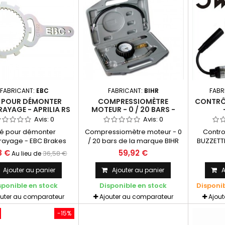
FABRICANT:
EBC
FABRICANT:
BIHR
FABR
 POUR DÉMONTER
COMPRESSIOMÈTRE
CONTRÔ
RAYAGE - APRILIA RS
MOTEUR - 0 / 20 BARS -
SUZUKI RGV 250 - EBC
BIHR
Avis:
0
Avis:
0
BRAKES
lé pour démonter
Compressiomètre moteur - 0
Contro
rayage - EBC Brakes
/ 20 bars de la marque BIHR
BUZZETTI
 RS 250 / Suzuki RGV 250
Compressiomètre essence
d
8 €
59,92 €
36,58 €
Au lieu de
pour le démontage de
permettant de contrôler la
l'embrayage
compression des cylindres.
Ajouter au panier
Ajouter au panier
A
Equipé de connecteurs
sponible en stock
Disponible en stock
Disponi
rapides et d’une valve de
décharge.
outer au comparateur
Ajouter au comparateur
Ajou
-15%