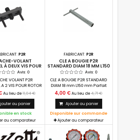
ABRICANT:
P2R
FABRICANT:
P2R
ACHE-VOLANT
CLE A BOUGIE P2R
L À DEUX VIS POUR
STANDARD DIAM 18 MM L150
OR INTERNE /
MM - P2R
Avis:
0
Avis:
0
GE - AXE REGLABLE
CHE VOLANT P2R
CLE A BOUGIE P2R STANDARD
2 À 49 MM - P2R
 A 2 VIS POUR ROTOR
DIAM 18 mm L150 mm Parfait
EMBRAYAGE REGLABLE
pour les bougies difficilement
€
4,00 €
11,04 €
4,71 €
Au lieu de
Au lieu de
E 22 A 49mm Parfait
accéssibles.
etirer votre rotor
jouter au panier
Ajouter au panier
age "interne". Outil
onible en stock
Disponible sur commande
il est réglable et très
'utilisation. Prêt à
ter au comparateur
Ajouter au comparateur
l'usage.