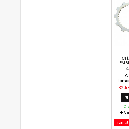
CLÉ
L'EMB
250 / 
C
l'emb
Aprilia
32,5
Outil 
Di
Aj
Promo!