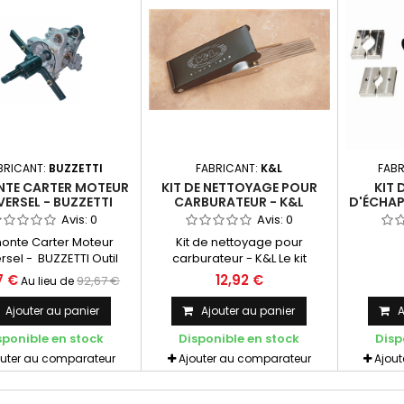
BRICANT:
BUZZETTI
FABRICANT:
K&L
FABR
TE CARTER MOTEUR
KIT DE NETTOYAGE POUR
KIT 
VERSEL - BUZZETTI
CARBURATEUR - K&L
D'ÉCHAP
Avis:
0
Avis:
0
onte Carter Moteur
Kit de nettoyage pour
rsel - BUZZETTI Outil
carburateur - K&L Le kit
sel pour démonter les
comprend 8 spirales de
7 €
12,92 €
92,67 €
Au lieu de
arters des moteurs de
différents diamètres.
50 à 500 cc.
Ajouter au panier
Ajouter au panier
A
sponible en stock
Disponible en stock
Disp
outer au comparateur
Ajouter au comparateur
Ajou