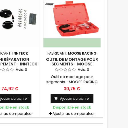
M10 et M12 inclus Fabrication
aux États-Unis
ICANT:
INNTECK
FABRICANT:
MOOSE RACING
DE RÉPARATION
OUTIL DE MONTAGE POUR
PEMENT - INNTECK
SEGMENTS - MOOSE
RACING
Avis:
0
Avis:
0
Outil de montage pour
segments - MOOSE RACING
Quatre outils de montage de
74,92 €
30,75 €
segment pour pistons
mesurant de 40 mm à 85 mm
jouter au panier
Ajouter au panier
onible en stock
Disponible en stock
ter au comparateur
Ajouter au comparateur