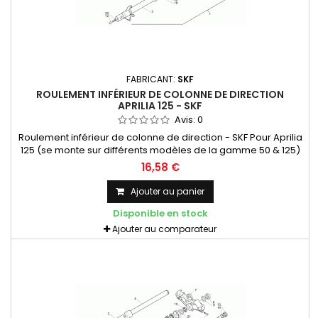
FABRICANT:
SKF
ROULEMENT INFÉRIEUR DE COLONNE DE DIRECTION
APRILIA 125 - SKF
Avis:
0
Roulement inférieur de colonne de direction - SKF Pour Aprilia
125 (se monte sur différents modèles de la gamme 50 & 125)
Pour une remise à neuf avec de la pièce de qualité
16,58 €
supérieure
Ajouter au panier
Disponible en stock
Ajouter au comparateur