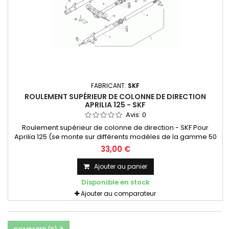
FABRICANT:
SKF
ROULEMENT SUPÉRIEUR DE COLONNE DE DIRECTION
APRILIA 125 - SKF
Avis:
0
Roulement supérieur de colonne de direction - SKF Pour
Aprilia 125 (se monte sur différents modèles de la gamme 50
& 125) Pour une remise à neuf avec de la pièce de qualité
33,00 €
supérieure
Ajouter au panier
Disponible en stock
Ajouter au comparateur