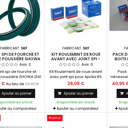
FABRICANT:
SKF
FABRICANT:
SKF
F
 SPI DE FOURCHE ET
KIT ROULEMENT DE ROUE
PACK D
 POUSSIÈRE SHOWA
AVANT AVEC JOINT SPI -
BOITE 
PRILIA RS 250 MK2 -
APRILIA RS 250 MK2 - SKF
APRILIA 
Avis:
0
Avis:
0
SKF
oint spi de fourche et
Kit Roulement de roue avant
Pack 
poussière SHOWA Ø41
avec joint spi pour Aprilia RS
nécessair
Pour Aprilia RS 250 Mk2
250 Mk2 # SKF Roulement
votre bo
2 €
29,08 €
40,95 
Au lieu de
29,92 €
98 à 2002 Joint spi et
6004 - 2RSH/C3 SKF cage
rotax 122 
he poussière haute
acier - etanche diamètre
applica
Ajouter au panier
Ajouter au panier
A
rmance Etanchéité et
intérieur 20 mm diamètre
ca
sponible en stock
Disponible en stock
Disp
ngévité maximale
extérieur 42 mm épaisseur 12
ence pour un bras de
mm
outer au comparateur
Ajouter au comparateur
Ajou
he (commander deux
pour faire la fourche
Promo!
complète)