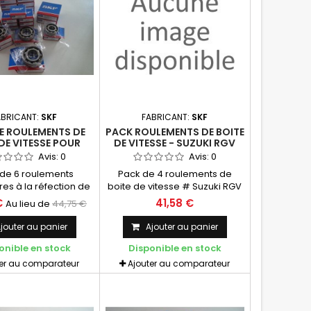
ABRICANT:
SKF
FABRICANT:
SKF
E ROULEMENTS DE
PACK ROULEMENTS DE BOITE
DE VITESSE POUR
DE VITESSE - SUZUKI RGV
125 - ROTAX 122 ET
250 / APRILIA RS 250 - SKF
Avis:
0
Avis:
0
123 - SKF
de 6 roulements
Pack de 4 roulements de
es à la réfection de
boite de vitesse # Suzuki RGV
ite de vitesse Pour
250 VJ22 - Aprilia RS 250 Mk1 &
€
41,58 €
Au lieu de
44,75 €
et rotax 123 (et autres
Mk2 Roulement cage acier SKF
tions) 6 roulements
jouter au panier
Ajouter au panier
ge acier SKF
onible en stock
Disponible en stock
ter au comparateur
Ajouter au comparateur