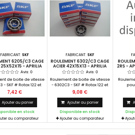
FABRICANT:
SKF
FABRICANT:
SKF
F
MENT 6205/C3 CAGE
ROULEMENT 6302/C3 CAGE
ROULEME
 25X52X15 - APRILIA
ACIER 42X15X13 - APRILIA
2RS - AP
 ROTAX 122/123 - SKF
125 / ROTAX 122/123 - SKF
Avis:
0
Avis:
0
nt de boite de vitesse
Roulement de boite de vitesse
Roulemen
 - SKF # Rotax 122 et
- 6302C3 - SKF # Rotax 122 et
pour
tax 123 (et autres
rotax 123 (et autres
7,42 €
9,08 €
cations) Cage acier -
applications) Cage acier
5/C3 - SKF Quantité
- 6302/C3 - SKF Quantité
Ajouter au panier
Ajouter au panier
A
saire pour Réfection
nécessaire pour Réfection
sponible en stock
Disponible en stock
Disp
Rotax 122/123: 2
Rotax 122/123: 1
outer au comparateur
Ajouter au comparateur
Ajou