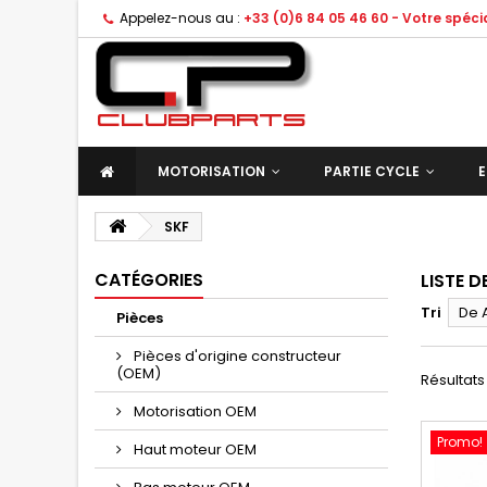
Appelez-nous au :
+33 (0)6 84 05 46 60 - Votre spéc
MOTORISATION
PARTIE CYCLE
E
SKF
CATÉGORIES
LISTE 
Tri
De 
Pièces
Pièces d'origine constructeur
(OEM)
Résultats 
Motorisation OEM
Promo!
Haut moteur OEM