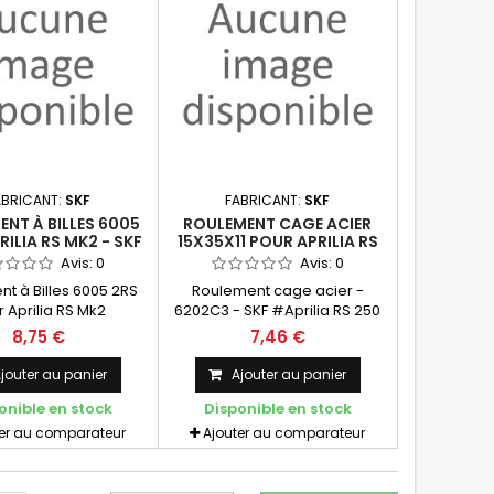
ABRICANT:
SKF
FABRICANT:
SKF
NT À BILLES 6005
ROULEMENT CAGE ACIER
RILIA RS MK2 - SKF
15X35X11 POUR APRILIA RS
250 / SUZUKI RGV 250 - SKF
Avis:
0
Avis:
0
t à Billes 6005 2RS
Roulement cage acier -
 Aprilia RS Mk2
6202C3 - SKF #Aprilia RS 250
Mk1 et Mk2 et Suzuki RGV 250
8,75 €
7,46 €
Pièce #
jouter au panier
Ajouter au panier
onible en stock
Disponible en stock
ter au comparateur
Ajouter au comparateur