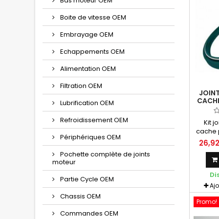
Bas moteur OEM
Boite de vitesse OEM
Embrayage OEM
Echappements OEM
Alimentation OEM
Filtration OEM
JOINT
CACHE
Lubrification OEM
Ø41 A
Refroidissement OEM
Kit j
cache 
Périphériques OEM
- SKF 
26,9
de 19
Pochette complète de joints
cac
moteur
perfo
Di
lo
Partie Cycle OEM
Référ
Aj
fourc
Chassis OEM
kits 
Promo!
Commandes OEM