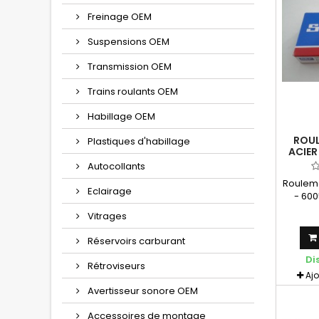
Freinage OEM
Suspensions OEM
Transmission OEM
Trains roulants OEM
Habillage OEM
ROUL
Plastiques d'habillage
ACIER
125 /
Autocollants
Rouleme
Eclairage
- 600
ro
Vitrages
appli
6005 SK
Réservoirs carburant
pour Ré
Di
Rétroviseurs
Aj
Avertisseur sonore OEM
Accessoires de montage