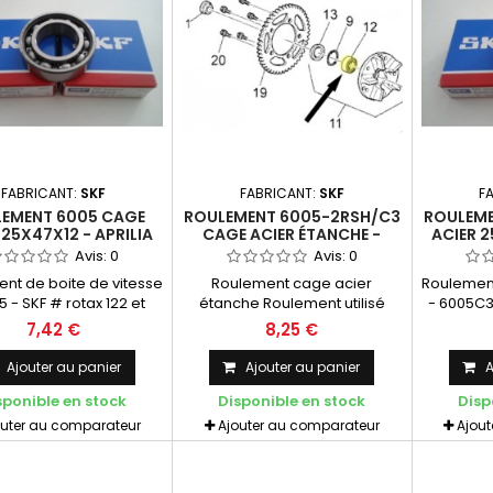
FABRICANT:
SKF
FABRICANT:
SKF
F
EMENT 6005 CAGE
ROULEMENT 6005-2RSH/C3
ROULEME
 25X47X12 - APRILIA
CAGE ACIER ÉTANCHE -
ACIER 2
 ROTAX 122/123 - SKF
25X47X12 - APRILIA 125 /
125 / R
Avis:
0
Avis:
0
ROTAX 122/123 - SKF
nt de boite de vitesse
Roulement cage acier
Roulement
5 - SKF # rotax 122 et
étanche Roulement utilisé
- 6005C3 
tax 123 (et autres
notamment sur le porte-
rota
7,42 €
8,25 €
cations) Cage acier -
couronne Aprilia RS 125 ...
applica
F Quantité nécessaire
6005/
Ajouter au panier
Ajouter au panier
A
fection Rotax 122/123: 1
nécessa
sponible en stock
Disponible en stock
Disp
Ro
outer au comparateur
Ajouter au comparateur
Ajou