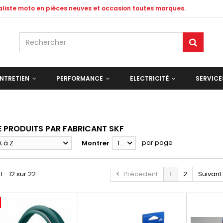
ialiste moto en pièces neuves et occasion toutes marques.
NTRETIEN
PERFORMANCE
ELECTRICITÉ
SERVIC
DE PRODUITS PAR FABRICANT SKF
par page
A à Z
Montrer
12
1 - 12 sur 22.
Précédent
1
2
Suivant