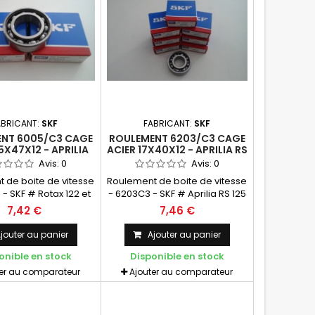
ABRICANT:
SKF
FABRICANT:
SKF
NT 6005/C3 CAGE
ROULEMENT 6203/C3 CAGE
5X47X12 - APRILIA
ACIER 17X40X12 - APRILIA RS
OTAX 122/123 - SKF
125/250 - SUZUKI RGV 250 -
Avis:
0
Avis:
0
SKF
 de boite de vitesse
Roulement de boite de vitesse
- SKF # Rotax 122 et
- 6203C3 - SKF # Aprilia RS 125
x 123 (et autres
- rotax 122 et rotax 123 (et
7,42 €
7,46 €
tions) Cage acier -
autres applications) # Aprilia
C3 SKF Quantité
RS 250 Mk1 & Mk2 # Suzuki RGV
jouter au panier
Ajouter au panier
ire pour Réfection
250 VJ22 Cage acier
onible en stock
Disponible en stock
tax 122/123 : 1
ter au comparateur
Ajouter au comparateur