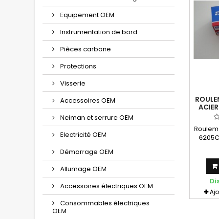
Equipement OEM
Instrumentation de bord
Pièces carbone
Protections
Visserie
ROULE
Accessoires OEM
ACIER
125 /
Neiman et serrure OEM
Rouleme
Electricité OEM
6205C3
ro
Démarrage OEM
appli
620
Allumage OEM
néces
Di
Accessoires électriques OEM
Aj
Consommables électriques
OEM